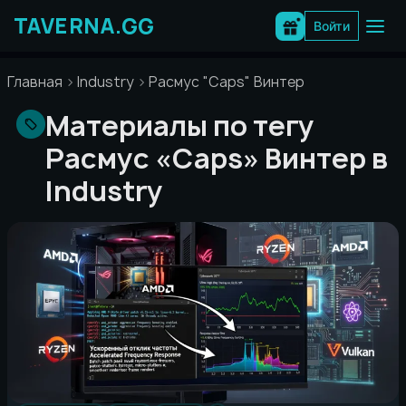
Перейти
к
Войти
содержимому
Главная
Industry
Расмус "Caps" Винтер
Материалы по тегу
Расмус «Caps» Винтер в
Industry