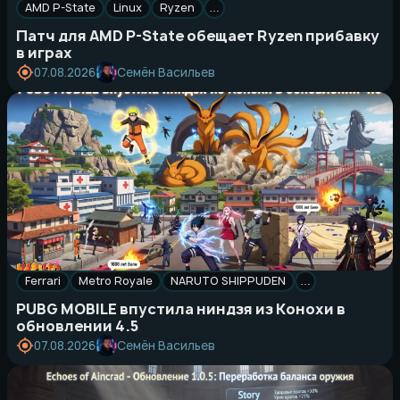
AMD P-State
Linux
Ryzen
…
Патч для AMD P-State обещает Ryzen прибавку
в играх
Семён Васильев
07.08.2026
Ferrari
Metro Royale
NARUTO SHIPPUDEN
…
PUBG MOBILE впустила ниндзя из Конохи в
обновлении 4.5
Семён Васильев
07.08.2026