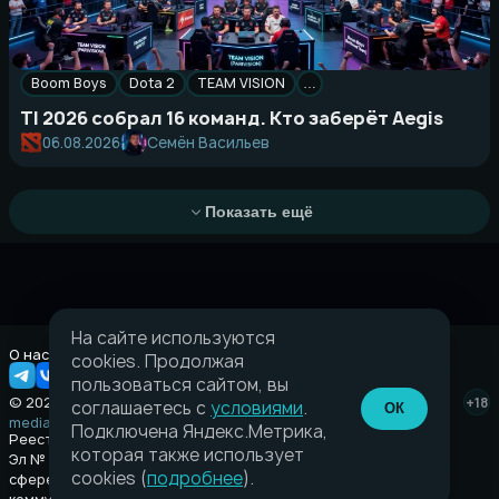
Boom Boys
Dota 2
TEAM VISION
…
TI 2026 собрал 16 команд. Кто заберёт Aegis
Семён Васильев
06.08.2026
Показать ещё
На сайте используются
О нас
Правовая информация
cookies. Продолжая
пользоваться сайтом, вы
© 2026 Taverna.gg
+18
соглашаетесь с
условиями
.
ОК
media@taverna.gg
Подключена Яндекс.Метрика,
Реестровая запись:
которая также использует
Эл № ФС77-89710 выдано Федеральной службой по надзору в
cookies (
подробнее
).
сфере связи, информационных технологий и массовых