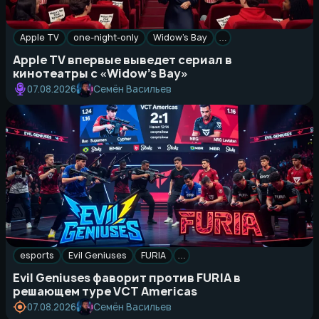
Apple TV
one-night-only
Widow’s Bay
…
Apple TV впервые выведет сериал в
кинотеатры с «Widow’s Bay»
Семён Васильев
07.08.2026
esports
Evil Geniuses
FURIA
…
Evil Geniuses фаворит против FURIA в
решающем туре VCT Americas
Семён Васильев
07.08.2026