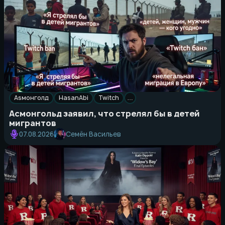
Asмонголд
HasanAbi
Twitch
…
Асмонгольд заявил, что стрелял бы в детей
мигрантов
Семён Васильев
07.08.2026