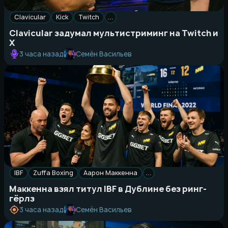
Clavicular
Kick
Twitch
…
Clavicular задумал мультистриминг на Twitch и
X
Семён Васильев
3 часа назад
IBF
Zuffa Boxing
Аарон Маккенна
…
Маккенна взял титул IBF в Дублине без ринг-
гёрлз
Семён Васильев
3 часа назад