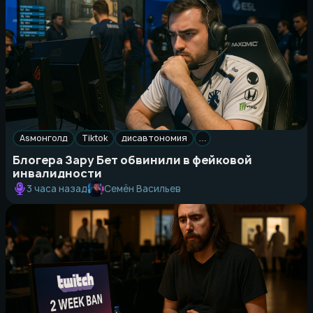
Asмонголд
Tiktok
дисавтономия
…
Блогера Зару Бет обвинили в фейковой
инвалидности
Семён Васильев
3 часа назад