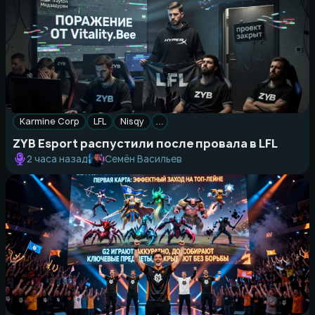
Karmine Corp
LFL
Nisqy
…
ZYB Esport распустили после провала в LFL
Семён Васильев
2 часа назад