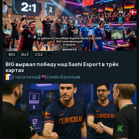
BIG
Bo3
CS2
…
BIG вырвал победу над Sashi Esport в трёх
картах
Семён Васильев
2 часа назад