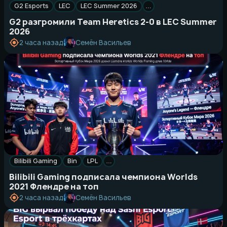
G2 Esports
LEC
LEC Summer 2026
…
G2 разгромили Team Heretics 2-0 в LEC Summer
2026
Семён Васильев
2 часа назад
Bilibili Gaming
Bin
LPL
…
Bilibili Gaming подписала чемпиона Worlds
2021 Флендре на топ
Семён Васильев
2 часа назад