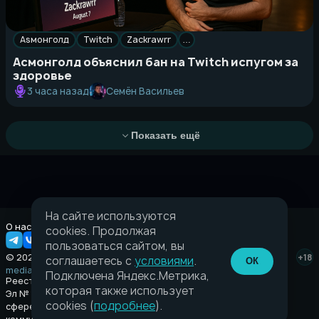
Asмонголд
Twitch
Zackrawrr
…
Асмонголд объяснил бан на Twitch испугом за
здоровье
Семён Васильев
3 часа назад
Показать ещё
На сайте используются
О нас
Правовая информация
cookies. Продолжая
пользоваться сайтом, вы
© 2026 Taverna.gg
+18
соглашаетесь с
условиями
.
ОК
media@taverna.gg
Подключена Яндекс.Метрика,
Реестровая запись:
которая также использует
Эл № ФС77-89710 выдано Федеральной службой по надзору в
cookies (
подробнее
).
сфере связи, информационных технологий и массовых