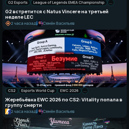
G2 Esports
League of Legends EMEA Championship
…
G2 встретится с Natus Vincere на третьей
неделе LEC
Семён Васильев
2 часа назад
CS2
Esports World Cup
EWC 2026
…
Жеребьёвка EWC 2026 по CS2: Vitality попала в
группу смерти
Семён Васильев
2 часа назад