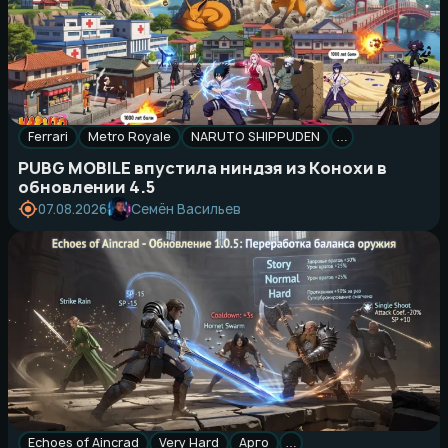
Ferrari
Metro Royale
NARUTO SHIPPUDEN
…
PUBG MOBILE впустила ниндзя из Конохи в
обновлении 4.5
Семён Васильев
07.08.2026
Echoes of Aincrad
Very Hard
Арго
…