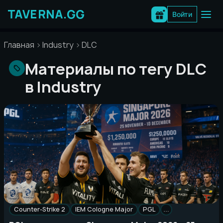
Перейти
к
Войти
содержимому
Главная
Industry
DLC
Материалы по тегу DLC
в Industry
Counter-Strike 2
IEM Cologne Major
PGL
…