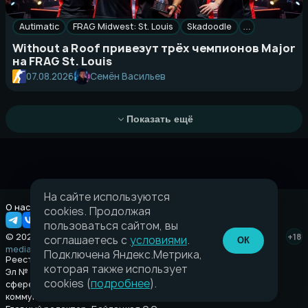
Autimatic
FRAG Midwest: St. Louis
Skadoodle
…
Without a Roof привезут трёх чемпионов Major
на FRAG St. Louis
Семён Васильев
07.08.2026
Показать ещё
На сайте используются
О нас
Правовая информация
cookies. Продолжая
пользоваться сайтом, вы
© 2026 Taverna.gg
+18
соглашаетесь с
условиями
.
ОК
media@taverna.gg
Подключена Яндекс.Метрика,
Реестровая запись:
которая также использует
Эл № ФС77-89710 выдано Федеральной службой по надзору в
cookies (
подробнее
).
сфере связи, информационных технологий и массовых
коммуникаций (Роскомнадзор) от 08 июля 2025.