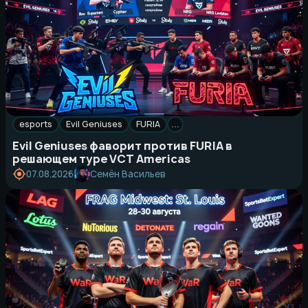
esports
Evil Geniuses
FURIA
…
Evil Geniuses фаворит против FURIA в
решающем туре VCT Americas
Семён Васильев
07.08.2026