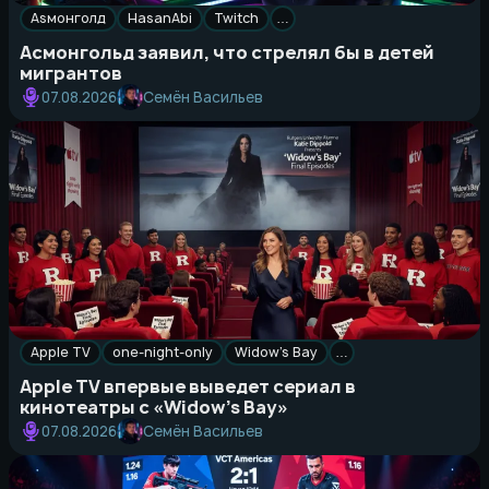
Asмонголд
HasanAbi
Twitch
…
Асмонгольд заявил, что стрелял бы в детей
мигрантов
Семён Васильев
07.08.2026
Apple TV
one-night-only
Widow’s Bay
…
Apple TV впервые выведет сериал в
кинотеатры с «Widow’s Bay»
Семён Васильев
07.08.2026