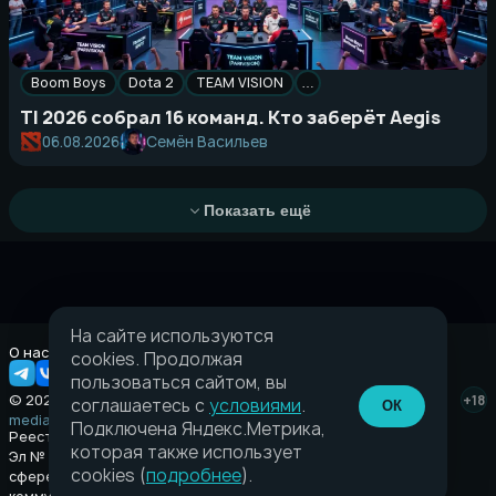
Boom Boys
Dota 2
TEAM VISION
…
TI 2026 собрал 16 команд. Кто заберёт Aegis
Семён Васильев
06.08.2026
Показать ещё
На сайте используются
О нас
Правовая информация
cookies. Продолжая
пользоваться сайтом, вы
© 2026 Taverna.gg
+18
соглашаетесь с
условиями
.
ОК
media@taverna.gg
Подключена Яндекс.Метрика,
Реестровая запись:
которая также использует
Эл № ФС77-89710 выдано Федеральной службой по надзору в
cookies (
подробнее
).
сфере связи, информационных технологий и массовых