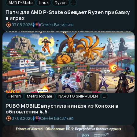
AMD P-State
Linux
Ryzen
…
Патч для AMD P-State обещает Ryzen прибавку
в играх
Семён Васильев
07.08.2026
Ferrari
Metro Royale
NARUTO SHIPPUDEN
…
PUBG MOBILE впустила ниндзя из Конохи в
обновлении 4.5
Семён Васильев
07.08.2026