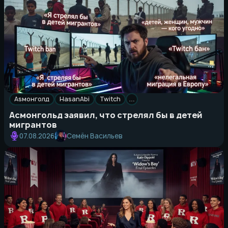
Asмонголд
HasanAbi
Twitch
…
Асмонгольд заявил, что стрелял бы в детей
мигрантов
Семён Васильев
07.08.2026