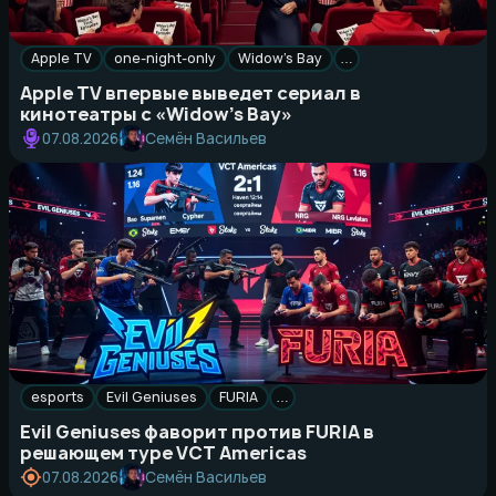
Apple TV
one-night-only
Widow’s Bay
…
Apple TV впервые выведет сериал в
кинотеатры с «Widow’s Bay»
Семён Васильев
07.08.2026
esports
Evil Geniuses
FURIA
…
Evil Geniuses фаворит против FURIA в
решающем туре VCT Americas
Семён Васильев
07.08.2026