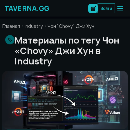
Перейти
к
Войти
содержимому
Главная
Industry
Чон "Chovy" Джи Хун
Материалы по тегу Чон
«Chovy» Джи Хун в
Industry