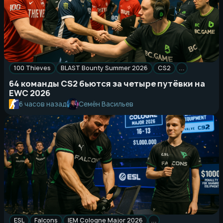
100 Thieves
BLAST Bounty Summer 2026
CS2
…
64 команды CS2 бьются за четыре путёвки на
EWC 2026
Семён Васильев
6 часов назад
ESL
Falcons
IEM Cologne Major 2026
…