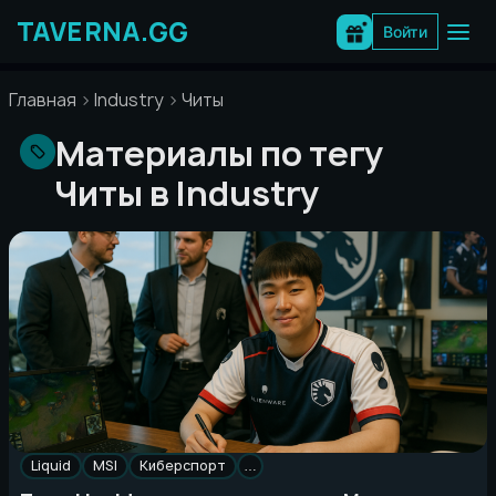
Перейти
к
Войти
содержимому
Главная
Industry
Читы
Материалы по тегу
Читы в Industry
Liquid
MSI
Киберспорт
…