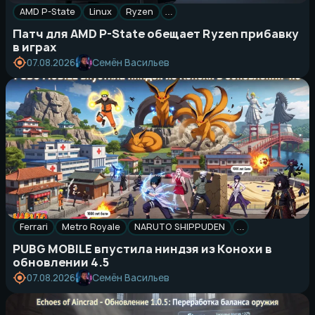
AMD P-State
Linux
Ryzen
…
Патч для AMD P-State обещает Ryzen прибавку
в играх
Семён Васильев
07.08.2026
Ferrari
Metro Royale
NARUTO SHIPPUDEN
…
PUBG MOBILE впустила ниндзя из Конохи в
обновлении 4.5
Семён Васильев
07.08.2026