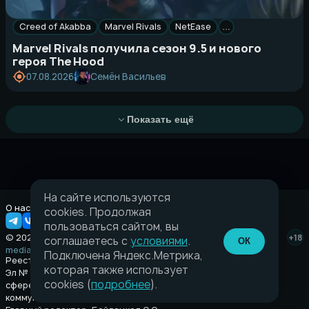
Creed of Akabba
Marvel Rivals
NetEase
…
Marvel Rivals получила сезон 9.5 и нового
героя The Hood
Семён Васильев
07.08.2026
Показать ещё
На сайте используются
О нас
Правовая информация
cookies. Продолжая
пользоваться сайтом, вы
© 2026 Taverna.gg
+18
соглашаетесь с
условиями
.
ОК
media@taverna.gg
Подключена Яндекс.Метрика,
Реестровая запись:
которая также использует
Эл № ФС77-89710 выдано Федеральной службой по надзору в
cookies (
подробнее
).
сфере связи, информационных технологий и массовых
коммуникаций (Роскомнадзор) от 08 июля 2025.