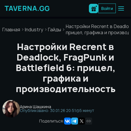
Перейти
к
Войти
содержимому
Настройки Recrent в Deadlock,
Главная
Industry
Гайды
прицел, графика и произво
Настройки Recrent в
Deadlock, FragPunk и
Battlefield 6: прицел,
графика и
производительность
Арина Шашкина
Опубликовано: 30.01.26 20:51
5 минут
Поделиться: