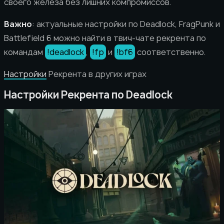
своего железа без лишних компромиссов.
Важно
: актуальные настройки по Deadlock, FragPunk и
Battlefield 6 можно найти в твич-чате рекрента по
командам
!deadlock
,
!fp
и
!bf6
соответственно.
Настройки
Рекрента в других играх
Настройки Рекрента по Deadlock