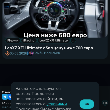
F1-рули
iRacing
LeoXZ XF1 Ultimate
…
LeoXZ XF1 Ultimate сбил цену ниже 700 евро
Семён Васильев
05.08.2026
На сайте используются
О нас
Правовая информация
cookies. Продолжая
пользоваться сайтом, вы
© 2026 Taverna.gg
+18
соглашаетесь с
условиями
.
ОК
media@taverna.gg
Подключена Яндекс.Метрика,