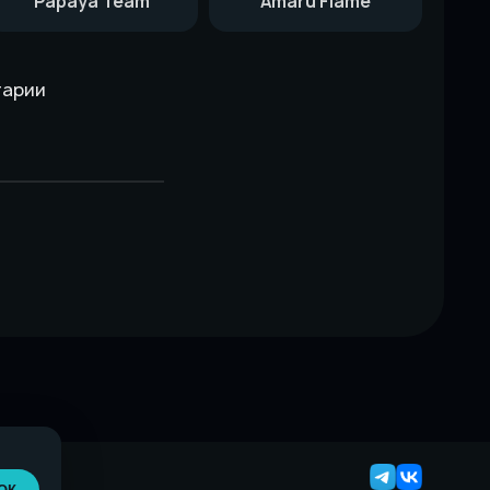
Papaya Team
Amaru Flame
тарии