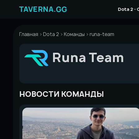
Перейти
Новости
к
Dota 2
Статьи
содержимому
Гайды
Главная
Dota 2
Команды
runa-team
Runa Team
НОВОСТИ КОМАНДЫ