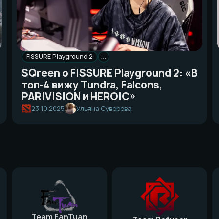
FISSURE Playground 2
…
SQreen о FISSURE Playground 2: «В
топ-4 вижу Tundra, Falcons,
PARIVISION и HEROIC»
23.10.2025
Ульяна Суворова
Team FanTuan