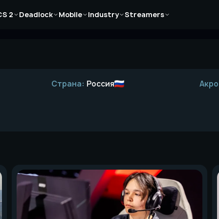
Новости
Новости
Новости
Новости
Новости
CS 2
Deadlock
Mobile
Industry
Streamers
Статьи
Статьи
Статьи
Статьи
Статьи
Гайды
Гайды
Гайды
Гайды
Гайды
Страна:
Россия
Акро