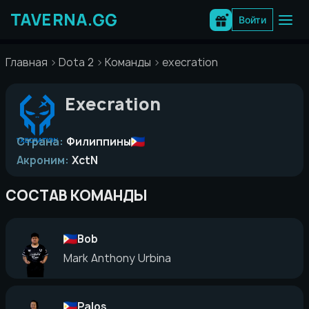
Перейти
к
Войти
содержимому
Главная
Dota 2
Команды
execration
Execration
Страна:
Филиппины
Акроним:
XctN
СОСТАВ КОМАНДЫ
Bob
Mark Anthony Urbina
Palos