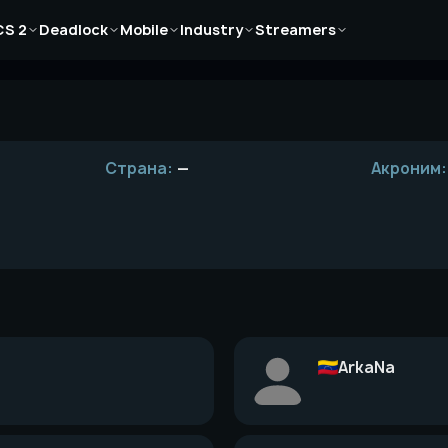
Новости
Новости
Новости
Новости
Новости
CS 2
Deadlock
Mobile
Industry
Streamers
Статьи
Статьи
Статьи
Статьи
Статьи
Гайды
Гайды
Гайды
Гайды
Гайды
Страна:
—
Акроним:
ArkaNa