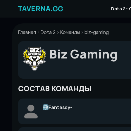
Перейти
Новости
к
Dota 2
Статьи
содержимому
Гайды
Главная
Dota 2
Команды
biz-gaming
Biz Gaming
СОСТАВ КОМАНДЫ
Fantassy-