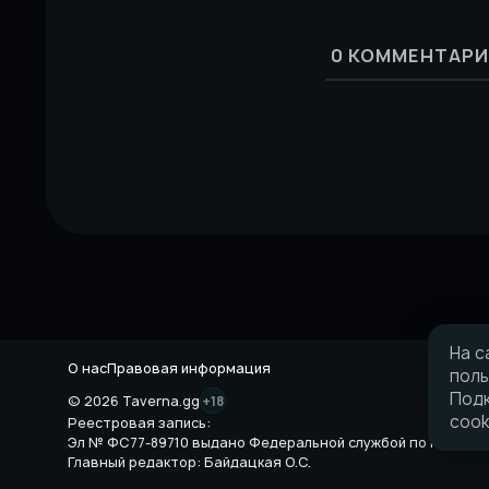
0
КОММЕНТАРИ
На с
О нас
Правовая информация
поль
Подк
© 2026 Taverna.gg
+18
cook
Реестровая запись:
Эл № ФС77-89710 выдано Федеральной службой по надзору 
Главный редактор: Байдацкая О.С.