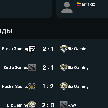
arrakiz
НДЫ
2 : 1
Earth Gaming
Biz Gaming
2 : 1
Zetta Games
Biz Gaming
1 : 2
Rock n Sports
Biz Gaming
2 : 0
Biz Gaming
RAW