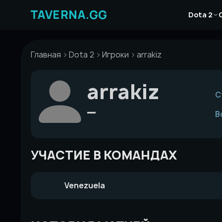
Перейти
Новости
к
Dota 2
Статьи
содержимому
Гайды
Главная
Dota 2
Игроки
arrakiz
arrakiz
С
—
В
УЧАСТИЕ В КОМАНДАХ
Venezuela