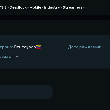
Новости
Новости
Новости
Новости
Новости
CS 2
Deadlock
Mobile
Industry
Streamers
Статьи
Статьи
Статьи
Статьи
Статьи
Гайды
Гайды
Гайды
Гайды
Гайды
трана:
Венесуэла
Дата рождения:
—
озраст:
—