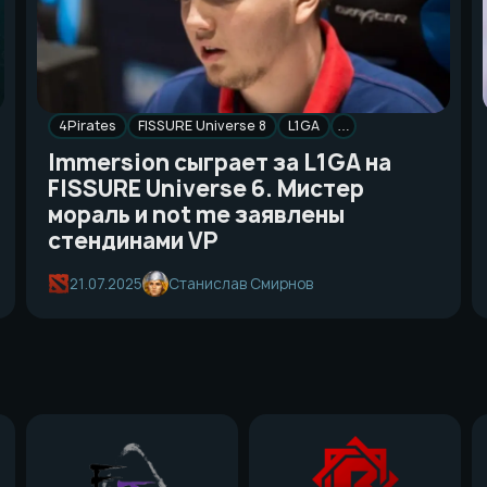
4Pirates
FISSURE Universe 8
L1GA
…
Immersion сыграет за L1GA на
FISSURE Universe 6. Мистер
мораль и not me заявлены
стендинами VP
21.07.2025
Станислав Смирнов