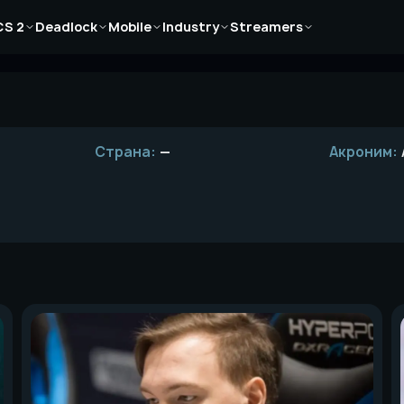
Новости
Новости
Новости
Новости
Новости
CS 2
Deadlock
Mobile
Industry
Streamers
Статьи
Статьи
Статьи
Статьи
Статьи
Гайды
Гайды
Гайды
Гайды
Гайды
Страна:
—
Акроним: