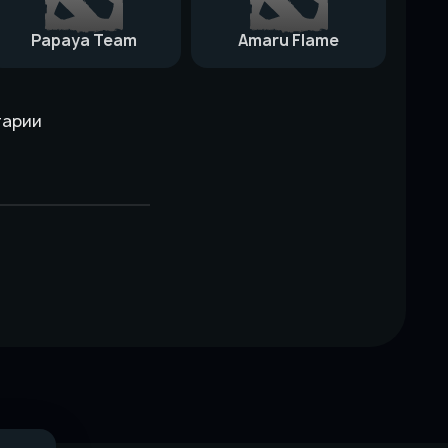
Papaya Team
Amaru Flame
тарии