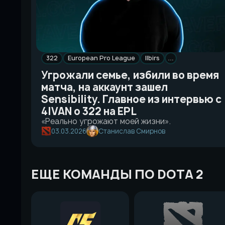
322
European Pro League
Ilbirs
…
Угрожали семье, избили во время
матча, на аккаунт зашел
Sensibility. Главное из интервью с
4IVAN о 322 на EPL
«Реально угрожают моей жизни».
03.03.2026
Станислав Смирнов
ЕЩЕ КОМАНДЫ ПО DOTA 2