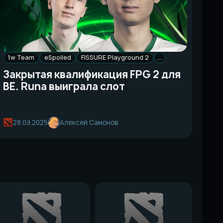
1w Team
eSpoiled
FISSURE Playground 2
…
Закрытая квалификация FPG 2 для
ВЕ. Runa выиграла слот
28.09.2025
Алексей Самонов