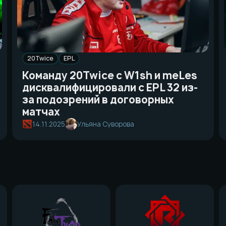
20Twice
EPL
Команду 20Twice с W1sh и meLes
дисквалифицировали с EPL 32 из-
за подозрений в договорных
матчах
14.11.2025
Ульяна Суворова