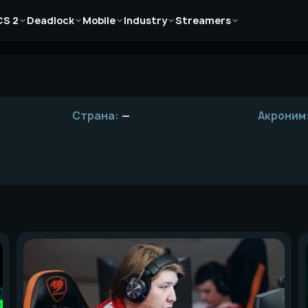
Новости
Новости
Новости
Новости
Новости
CS 2
Deadlock
Mobile
Industry
Streamers
Статьи
Статьи
Статьи
Статьи
Статьи
Гайды
Гайды
Гайды
Гайды
Гайды
Страна:
—
Акроним