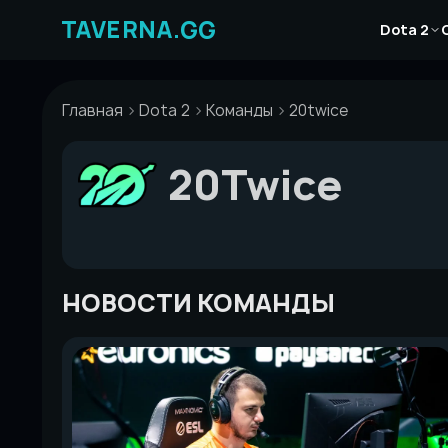
Перейти
Новости
к
Dota 2
Статьи
содержимому
Гайды
Главная
Dota 2
Команды
20twice
20Twice
НОВОСТИ КОМАНДЫ