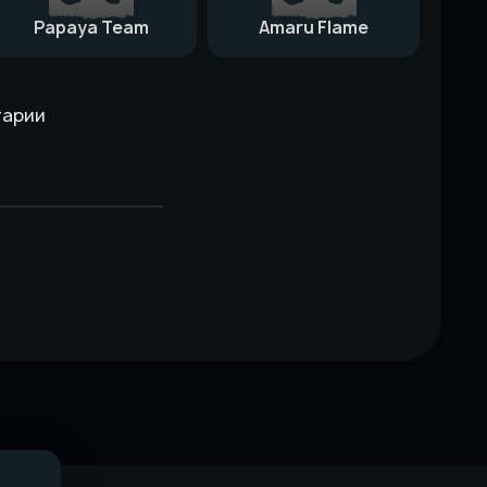
Papaya Team
Amaru Flame
тарии