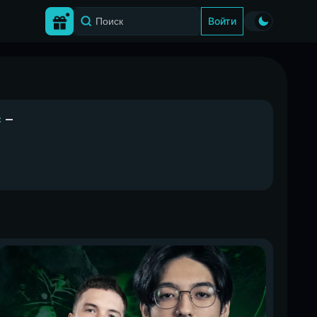
Войти
:
—