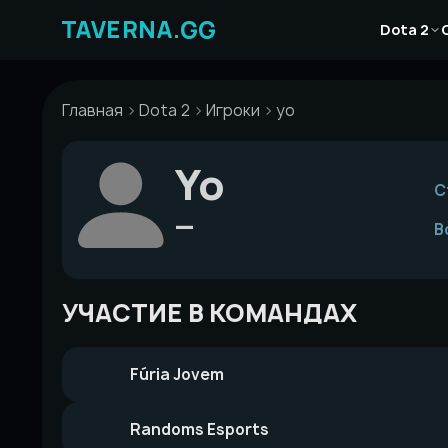
Перейти
Новости
к
Dota 2
Статьи
содержимому
Гайды
Главная
Dota 2
Игроки
yo
Yo
С
—
В
УЧАСТИЕ В КОМАНДАХ
Fúria Jovem
Randoms Esports