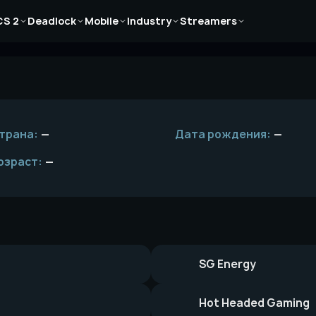
Новости
Новости
Новости
Новости
Новости
CS 2
Deadlock
Mobile
Industry
Streamers
Статьи
Статьи
Статьи
Статьи
Статьи
Гайды
Гайды
Гайды
Гайды
Гайды
трана:
—
Дата рождения:
—
озраст:
—
SG Energy
Hot Headed Gaming