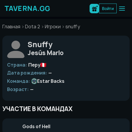
Перейти
к
Войти
содержимому
Главная
Dota 2
Игроки
snuffy
Snuffy
Jesús Marlo
Страна:
Перу
Дата рождения:
—
Команда:
Estar Backs
Возраст:
—
УЧАСТИЕ В КОМАНДАХ
Gods of Hell