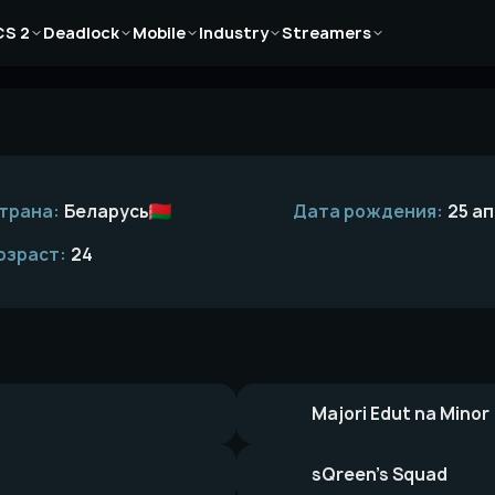
Новости
Новости
Новости
Новости
Новости
CS 2
Deadlock
Mobile
Industry
Streamers
Статьи
Статьи
Статьи
Статьи
Статьи
Гайды
Гайды
Гайды
Гайды
Гайды
трана:
Беларусь
Дата рождения:
25 ап
озраст:
24
Majori Edut na Minor
sQreen’s Squad