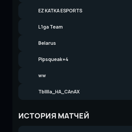
EZ KATKA ESPORTS
L1ga Team
Belarus
Pipsqueak+4
ww
TbIIIIa_HA_CAnAX
ИСТОРИЯ МАТЧЕЙ