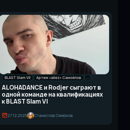
BLAST Slam VII
Артем «aliez» Самойлов
…
ALOHADANCE и Rodjer сыграют в
одной команде на квалификациях
к BLAST Slam VI
27.12.2025
Станислав Смирнов