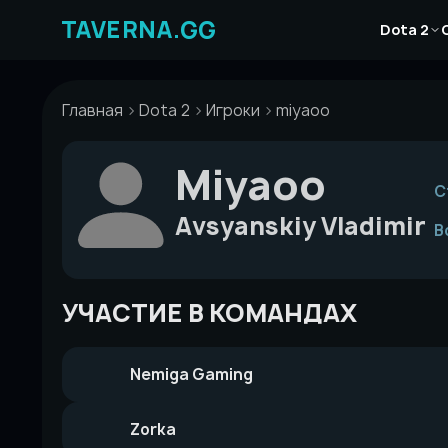
Перейти
Новости
к
Dota 2
Статьи
содержимому
Гайды
Главная
Dota 2
Игроки
miyaoo
Miyaoo
С
Avsyanskiy Vladimir
В
УЧАСТИЕ В КОМАНДАХ
Nemiga Gaming
Zorka