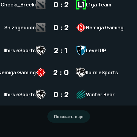
0 : 2
Cheeki_Breeki
L1ga Team
0 : 2
Shizageddon
Nemiga Gaming
2 : 1
Ilbirs eSports
Level UP
2 : 0
Nemiga Gaming
Ilbirs eSports
0 : 2
Ilbirs eSports
Winter Bear
Показать еще