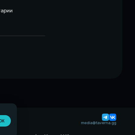
тарии
ОК
media@taverna.gg