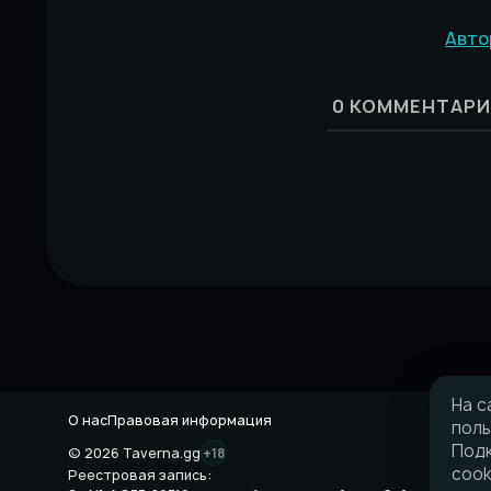
Авто
0
КОММЕНТАРИ
На с
О нас
Правовая информация
поль
Подк
© 2026 Taverna.gg
+18
cook
Реестровая запись: