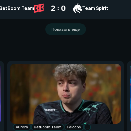
2 : 0
BetBoom Team
Team Spirit
Показать еще
Aurora
BetBoom Team
Falcons
…