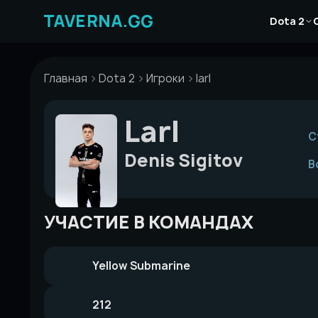
Перейти
Новости
к
Dota 2
Статьи
содержимому
Гайды
Главная
Dota 2
Игроки
larl
Larl
С
Denis Sigitov
В
УЧАСТИЕ В КОМАНДАХ
Yellow Submarine
212