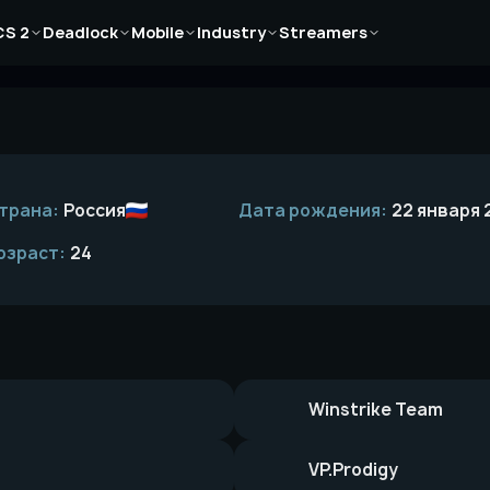
Новости
Новости
Новости
Новости
Новости
CS 2
Deadlock
Mobile
Industry
Streamers
Статьи
Статьи
Статьи
Статьи
Статьи
Гайды
Гайды
Гайды
Гайды
Гайды
трана:
Россия
Дата рождения:
22 января 
озраст:
24
Winstrike Team
VP.Prodigy