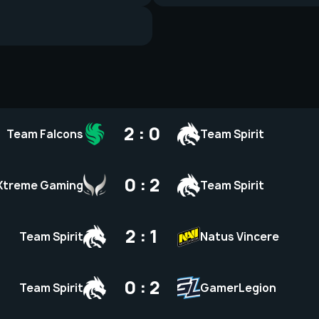
2 : 0
Team Falcons
Team Spirit
0 : 2
Xtreme Gaming
Team Spirit
2 : 1
Team Spirit
Natus Vincere
0 : 2
Team Spirit
GamerLegion