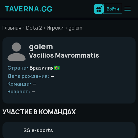
Перейти
к
Войти
содержимому
Главная
Dota 2
Игроки
golem
golem
Vacilios Mavrommatis
Страна:
Бразилия
Дата рождения:
—
Команда:
—
Возраст:
—
УЧАСТИЕ В КОМАНДАХ
SG e-sports