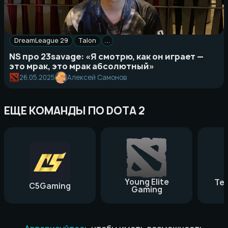
DreamLeague 29
Talon
…
NS про 23savage: «Я смотрю, как он играет —
это мрак, это мрак абсолютный»
26.05.2025
Алексей Самонов
ЕЩЕ КОМАНДЫ ПО DOTA 2
Young Elite
Te
C5Gaming
Gaming