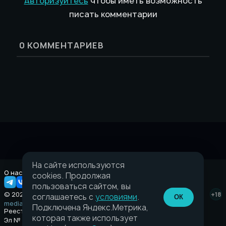
Авторизуйтесь
чтобы иметь возможность
писать комментарии
0
КОММЕНТАРИЕВ
На сайте используются
О нас
Правовая информация
cookies. Продолжая
пользоваться сайтом, вы
© 2026 Taverna.gg
+18
соглашаетесь с
условиями
.
ОК
media@taverna.gg
Подключена Яндекс.Метрика,
Реестровая запись:
которая также использует
Эл № ФС77-89710 выдано Федеральной службой по надзору в