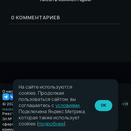
0
КОММЕНТАРИЕВ
На сайте используются
О нас
Правовая информация
cookies. Продолжая
пользоваться сайтом, вы
© 2026 Taverna.gg
+18
соглашаетесь с
условиями
.
ОК
media@taverna.gg
Подключена Яндекс.Метрика,
Реестровая запись:
которая также использует
Эл № ФС77-89710 выдано Федеральной службой по надзору в
cookies (
подробнее
).
сфере связи, информационных технологий и массовых
коммуникаций (Роскомнадзор) от 08 июля 2025.