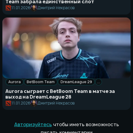
Team забрала единственный слот
11.01.2026
Дмитрий Некрасов
Aurora
BetBoom Team
DreamLeague 29
…
Aurora сыграет с BetBoom Team в матче за
выход на DreamLeague 28
11.01.2026
Дмитрий Некрасов
Авторизуйтесь
чтобы иметь возможность
писать комментарии