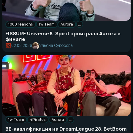
1000 reasons
1w Team
Aurora
…
FISSURE Universe 8. Spirit проиграла Aurora в
финале
02.02.2026
Ульяна Суворова
1w Team
4Pirates
Aurora
…
ВЕ-квалификация на DreamLeague 28. BetBoom