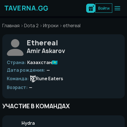
Перейти
к
Войти
содержимому
Главная
Dota 2
Игроки
ethereal
Ethereal
Amir Askarov
Страна:
Казахстан
Дата рождения:
—
Команда:
Rune Eaters
Возраст:
—
УЧАСТИЕ В КОМАНДАХ
Hydra