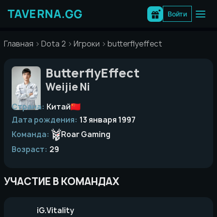
Перейти
к
Войти
содержимому
Главная
Dota 2
Игроки
butterflyeffect
ButterflyEffect
Weijie Ni
Страна:
Китай
Дата рождения:
13 января 1997
Команда:
Roar Gaming
Возраст:
29
УЧАСТИЕ В КОМАНДАХ
iG.Vitality