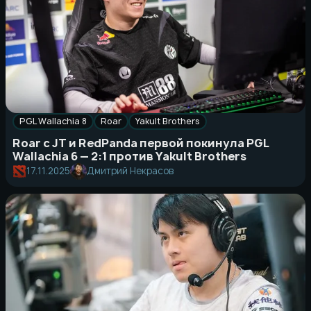
PGL Wallachia 8
Roar
Yakult Brothers
Roar с JT и RedPanda первой покинула PGL
Wallachia 6 — 2:1 против Yakult Brothers
17.11.2025
Дмитрий Некрасов