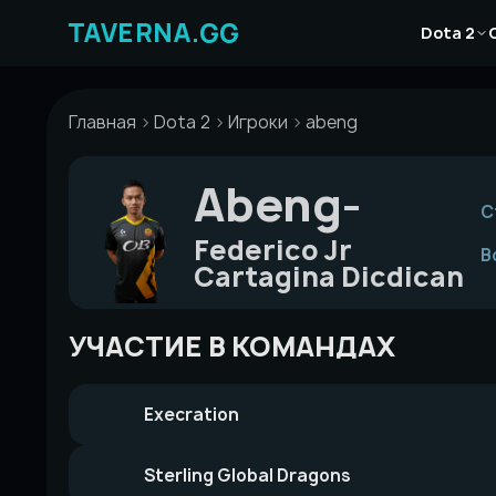
Перейти
Новости
к
Dota 2
Статьи
содержимому
Гайды
Главная
Dota 2
Игроки
abeng
Abeng-
С
Federico Jr
В
Cartagina Dicdican
УЧАСТИЕ В КОМАНДАХ
Execration
Sterling Global Dragons