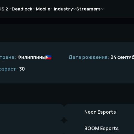
Новости
Новости
Новости
Новости
Новости
CS 2
Deadlock
Mobile
Industry
Streamers
Статьи
Статьи
Статьи
Статьи
Статьи
Гайды
Гайды
Гайды
Гайды
Гайды
трана:
Филиппины
Дата рождения:
24 сентяб
озраст:
30
Neon Esports
BOOM Esports