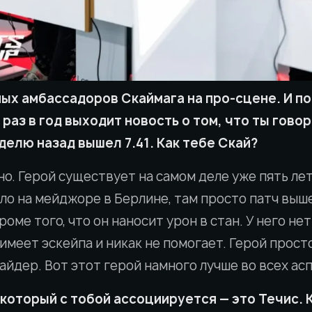
ных амбассадоров Скаймага на про-сцене. И п
 раз в год выходит новость о том, что ты гово
делю назад вышел 7.41. Как тебе Скай?
но. Герой существует на самом деле уже пять ле
о на мейджоре в Берлине, там просто патч выше
роме того, что он наносит урон в стан. У него не
 имеет эскейпа и никак не помогает. Герой прост
айдер. Вот этот герой намного лучше во всех ас
 который с тобой ассоциируется — это Течис. 