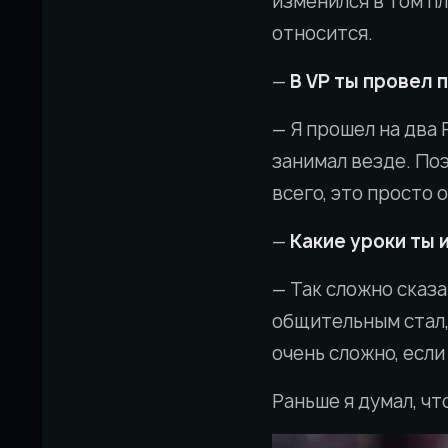
изменился в том пл
относится.
—
В VP ты провел 
— Я прошел на два 
занимал везде. Поэ
всего, это просто 
—
Какие уроки ты 
— Так сложно сказ
общительным стал,
очень сложно, если
Раньше я думал, чт