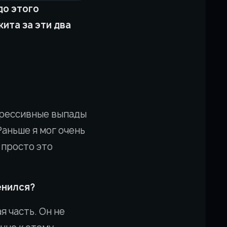
до этого
кита за эти два
грессивные выпады
Раньше я мог очень
 просто это
енился?
я часть. Он не