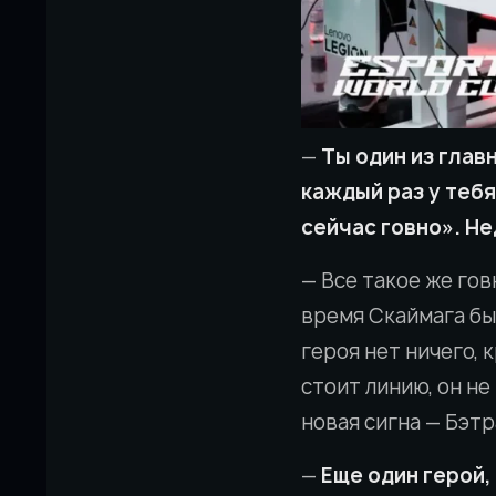
—
Ты один из глав
каждый раз у тебя
сейчас говно». Не
— Все такое же гов
время Скаймага был
героя нет ничего, к
стоит линию, он не
новая сигна — Бэтр
—
Еще один герой,