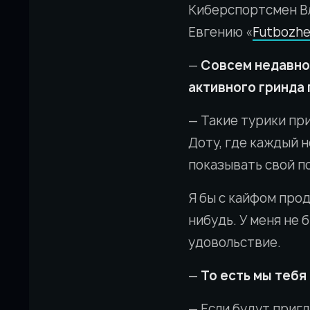
Киберспортсмен В
Евгению «
Futbozh
—
Совсем недавно 
активного гринда 
— Такие турики пр
Доту, где каждый н
показывать свой п
Я бы с кайфом прод
нибудь. У меня не 
удовольствие.
—
То есть мы тебя
— Если будут пригл