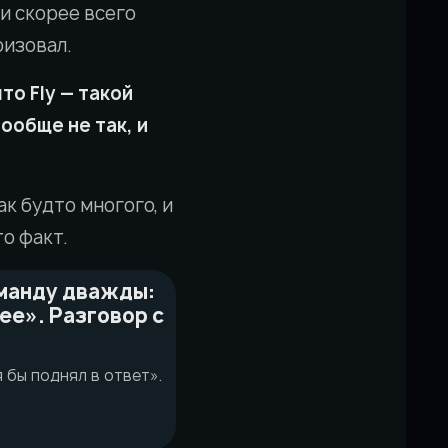
 и скорее всего
ризовал.
то Fly — такой
вообще не так, и
ак будто многого, и
то факт.
оманду дважды:
ее». Разговор с
я бы поднял в ответ».