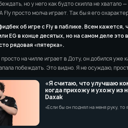
беждать, но у него как будто скилла не хватало —
 А Fly просто молча играет. Так бы я его охаракте
идбек об игре с Fly в паблике. Всем кажется, ч
или EG в конце десятых, но на самом деле это 
сто рядовая «пятерка».
 просто на чилле играет в Доту, он добился уже к
запала побеждать. Это видно. Я не осуждаю, прос
«Я считаю, что улучшаю к
когда прихожу и ухожу из н
Daxak
«Если бы он поднял на меня руку, то 