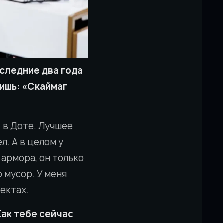
оследние два года
ришь: «Скаймаг
т в Доте. Лучшее
л. А в целом у
т армора, он только
о мусор. У меня
пектах.
Как тебе сейчас