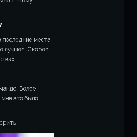
ично к этому
?
а последние места
ое лучшее. Скорее
ствах.
манде. Более
 мне это было
ворить.