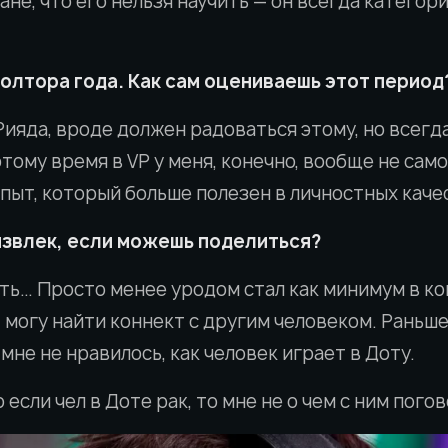
ане, что его нельзя научить — он всегда категор
полтора года. Как сам оцениваешь этот период
Рияда, вроде должен радоваться этому, но всегд
тому время в VP у меня, конечно, вообще не сам
опыт, который больше полезен в личностных каче
извлек, если можешь поделиться?
ать… Просто менее уродом стал как минимум в ко
 могу найти коннект с другим человеком. Раньше
 мне не нравилось, как человек играет в Доту.
о если чел в Доте рак, то мне не о чем с ним пого