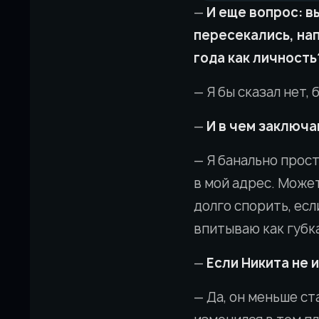
—
И еще вопрос: в
пересекались, нап
года как личность
— Я бы сказал нет,
—
И в чем заключа
— Я банально прос
в мой адрес. Может
долго спорить, есл
впитываю как губка
—
Если Никита не 
— Да, он меньше ст