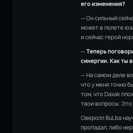
его изменения?
— Он сильный сейча
может в полете юза
и сейчас герой но
—
Теперь поговори
синергии. Как ты 
— На самом деле во
что у меня точно б
том, что Daxak пл
твои вопросы. Это 
Оверолл BuLba науч
пропадал, либо нер