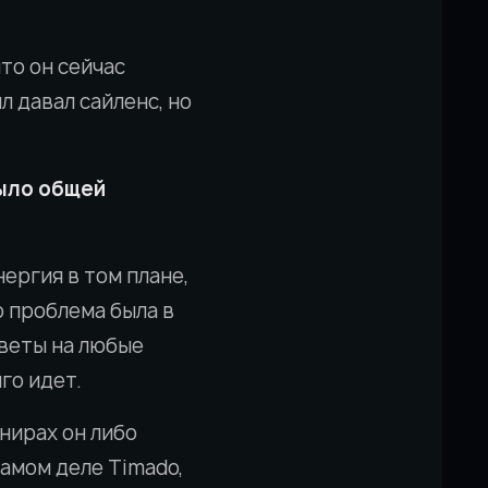
что он сейчас
л давал сайленс, но
было общей
нергия в том плане,
о проблема была в
тветы на любые
го идет.
нирах он либо
самом деле Timado,