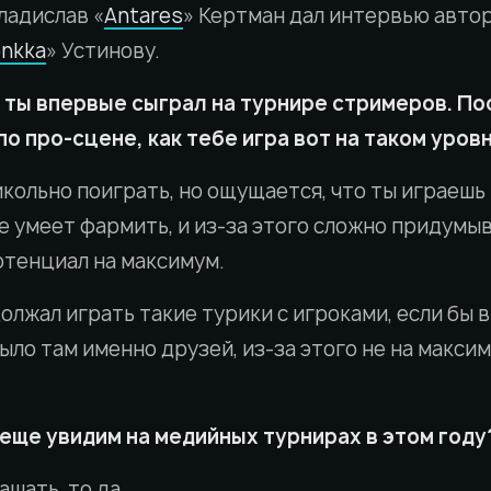
ладислав «
Antares
» Кертман дал интервью авто
enkka
» Устинову.
ты впервые сыграл на турнире стримеров. По
по про-сцене, как тебе игра вот на таком уров
икольно поиграть, но ощущается, что ты играешь
е умеет фармить, и из-за этого сложно придумыв
отенциал на максимум.
олжал играть такие турики с игроками, если бы в
было там именно друзей, из-за этого не на макси
 еще увидим на медийных турнирах в этом году
ашать, то да.