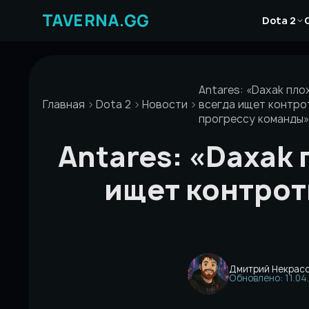
Перейти
Новости
к
Dota 2
Статьи
содержимому
Гайды
Antares: «Daxak пло
Главная
Dota 2
Новости
всегда ищет контро
прогрессу команды»
Antares: «Daxak
ищет контрот
Дмитрий Некрас
Обновлено: 11.04.