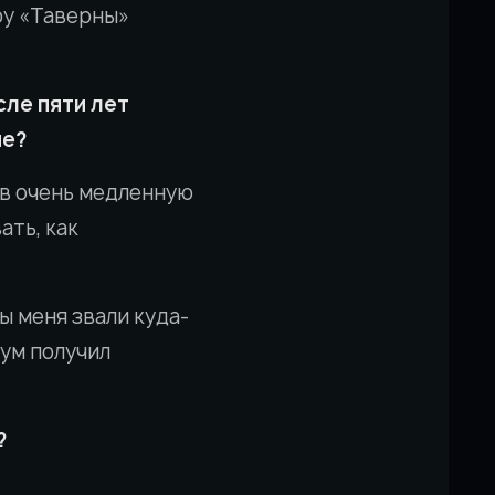
ру «Таверны»
сле пяти лет
не?
 в очень медленную
ать, как
ы меня звали куда-
мум получил
?