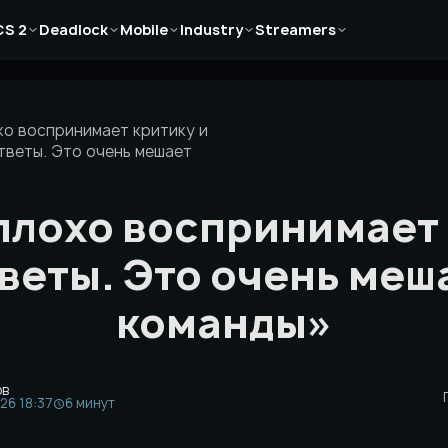
Новости
Новости
Новости
Новости
Новости
CS 2
Deadlock
Mobile
Industry
Streamers
Статьи
Статьи
Статьи
Статьи
Статьи
Гайды
Гайды
Гайды
Гайды
Гайды
хо воспринимает критику и
тветы. Это очень мешает
 плохо воспринимает 
веты. Это очень меш
команды»
ов
26 18:37
6 минут