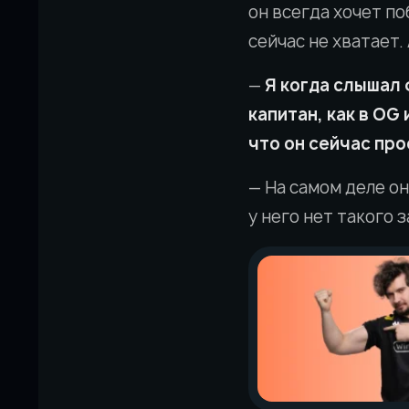
он всегда хочет по
сейчас не хватает.
—
Я когда слышал ф
капитан, как в OG 
что он сейчас про
— На самом деле он
у него нет такого 