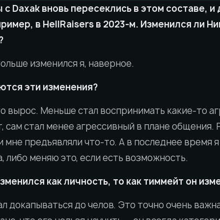
ы с Daxak вновь пересеклись в этом составе, и 
ример, в HellRaisers в 2023-м. Изменился ли Ни
?
 больше изменился я, наверное.
ются эти изменения?
то вырос. Меньше стал воспринимать какие-то а
, сам стал менее агрессивный в плане общения. 
и мне предъявляли что-то. А в последнее время я
, либо меняю это, если есть возможность.
изменился как личность, то как тиммейт он изм
ал докапываться до челов. Это точно очень важна