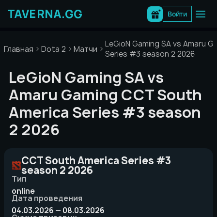
Перейти
к
Войти
содержимому
LeGioN Gaming SA vs Amaru G
Главная
Dota 2
Матчи
Series #3 season 2 2026
LeGioN Gaming SA vs
Amaru Gaming CCT South
America Series #3 season
2 2026
CCT South America Series #3
season 2 2026
Тип
online
Дата проведения
04.03.2026 — 08.03.2026