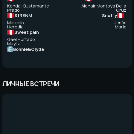
Kendall Bustamante
Aldhair Montoya De la
Prado
Cruz
S1RENM
Snuffy
Marcelo
Jesús
Heredia
Marlo
Sweet pain
Gael Hurtado
Mayta
Bonnie&Clyde
—
ЛИЧНЫЕ ВСТРЕЧИ