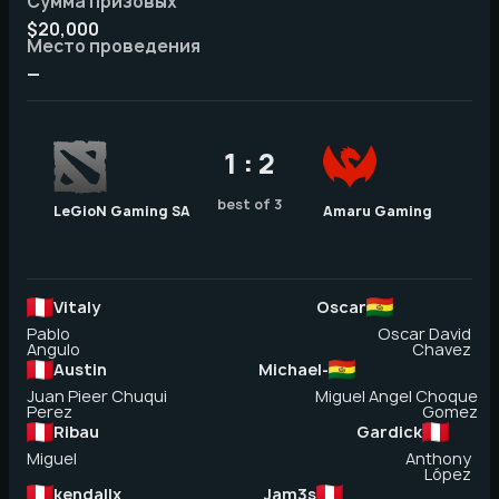
Сумма призовых
$20,000
Место проведения
—
1 : 2
best of 3
LeGioN Gaming SA
Amaru Gaming
Vitaly
Oscar
Pablo
Oscar David
Angulo
Chavez
Austin
Michael-
Juan Pieer Chuqui
Miguel Angel Choque
Perez
Gomez
Ribau
Gardick
Miguel
Anthony
López
kendallx
Jam3s