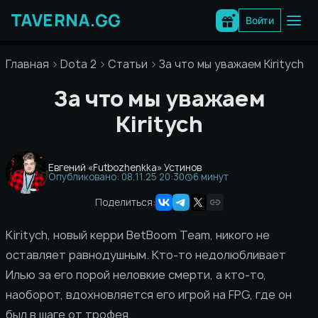
Перейти
к
Войти
содержимому
Главная
Dota 2
Статьи
За что мы уважаем Kiritych
За что мы уважаем
Kiritych
Евгений «Futbozhenkka» Устинов
Опубликовано: 08.11.25 20:30
6 минут
Поделиться:
Kiritych, новый керри BetBoom Team, никого не
оставляет равнодушным. Кто-то недолюбливает
Илью за его порой неловкие смерти, а кто-то,
наоборот, вдохновляется его игрой на FPG, где он
был в шаге от трофея.