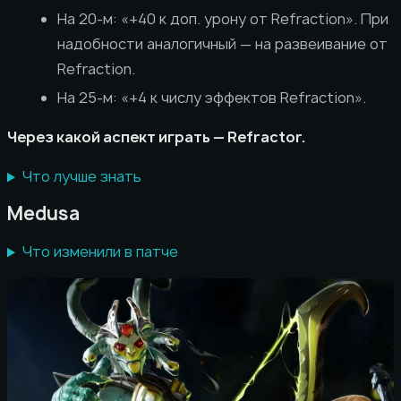
На 20-м: «+40 к доп. урону от Refraction». При
надобности аналогичный — на развеивание от
Refraction.
На 25-м: «+4 к числу эффектов Refraction».
Через какой аспект играть — Refractor.
Что лучше знать
Medusa
Что изменили в патче