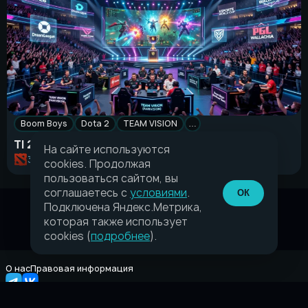
Boom Boys
Dota 2
TEAM VISION
…
TI 2026 собрал 16 команд. Кто заберёт Aegis
На сайте используются
Семён Васильев
3 часа назад
cookies. Продолжая
пользоваться сайтом, вы
соглашаетесь с
условиями
.
ОК
Подключена Яндекс.Метрика,
которая также использует
cookies (
подробнее
).
О нас
Правовая информация
© 2026 Taverna.gg
+18