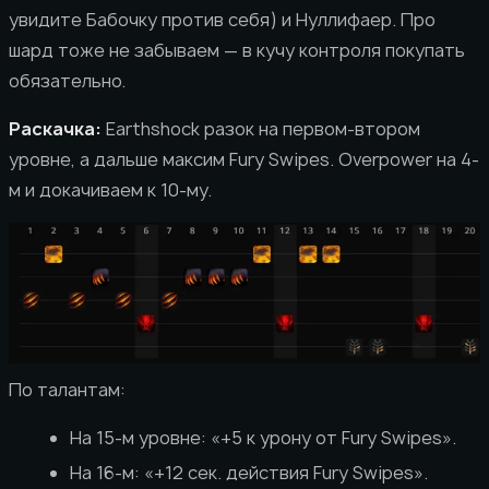
увидите Бабочку против себя) и Нуллифаер. Про
шард тоже не забываем — в кучу контроля покупать
обязательно.
Раскачка:
Earthshock разок на первом-втором
уровне, а дальше максим Fury Swipes. Overpower на 4-
м и докачиваем к 10-му.
По талантам:
На 15-м уровне: «+5 к урону от Fury Swipes».
На 16-м: «+12 сек. действия Fury Swipes».