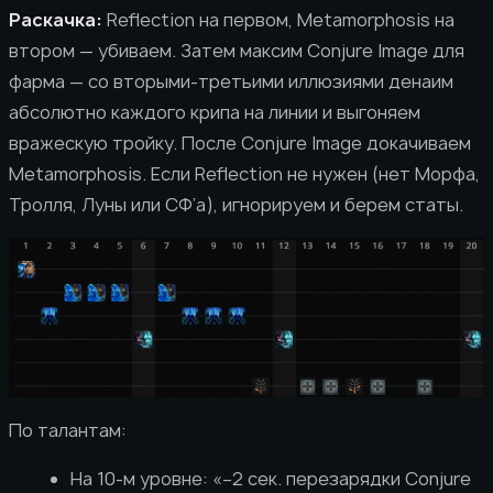
Раскачка:
Reflection на первом, Metamorphosis на
втором — убиваем. Затем максим Conjure Image для
фарма — со вторыми-третьими иллюзиями денаим
абсолютно каждого крипа на линии и выгоняем
вражескую тройку. После Conjure Image докачиваем
Metamorphosis. Если Reflection не нужен (нет Морфа,
Тролля, Луны или СФ’а), игнорируем и берем статы.
По талантам:
На 10-м уровне: «–2 сек. перезарядки Conjure