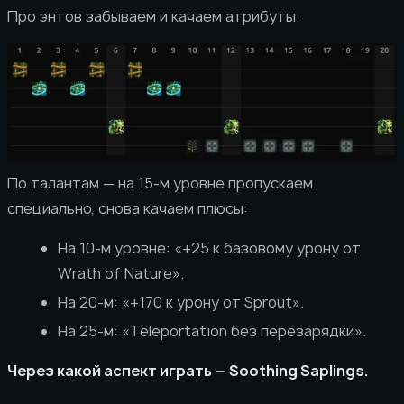
Про энтов забываем и качаем атрибуты.
По талантам — на 15-м уровне пропускаем
специально, снова качаем плюсы:
На 10-м уровне: «+25 к базовому урону от
Wrath of Nature».
На 20-м: «+170 к урону от Sprout».
На 25-м: «Teleportation без перезарядки».
Через какой аспект играть — Soothing Saplings.