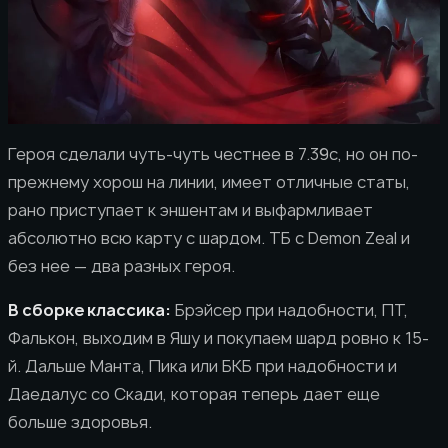
Героя сделали чуть-чуть честнее в 7.39c, но он по-
прежнему хорош на линии, имеет отличные статы,
рано приступает к эншентам и выфармливает
абсолютно всю карту с шардом. ТБ с Demon Zeal и
без нее — два разных героя.
В сборке классика:
Брэйсер при надобности, ПТ,
Фалькон, выходим в Яшу и покупаем шард ровно к 15-
й. Дальше Манта, Пика или БКБ при надобности и
Даедалус со Скади, которая теперь дает еще
больше здоровья.