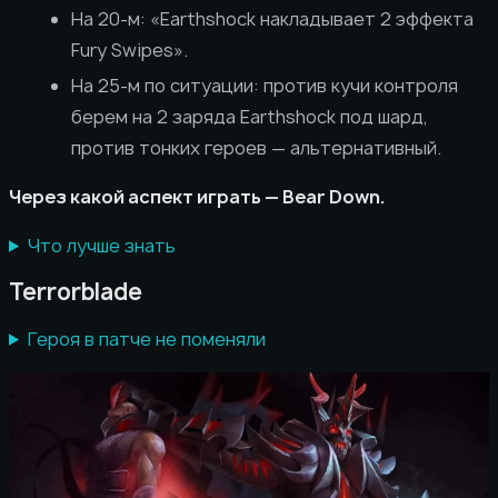
На 20-м: «Earthshock накладывает 2 эффекта
Fury Swipes».
На 25-м по ситуации: против кучи контроля
берем на 2 заряда Earthshock под шард,
против тонких героев — альтернативный.
Через какой аспект играть — Bear Down.
Что лучше знать
Terrorblade
Героя в патче не поменяли