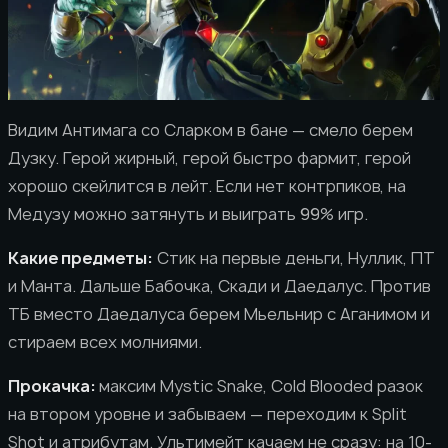
Видим Антимага со Сларком в бане — смело берем
Дузку. Герой жирный, герой быстро фармит, герой
хорошо скейлится в лейт. Если нет контрпиков, на
Медузу можно затянуть и выиграть 99% игр.
Какие предметы:
Стик на первые деньги, Нуллик, ПТ
и Манта. Дальше Бабочка, Скади и Даедалус. Против
ТБ вместо Даедалуса берем Мьельнир с Аганимом и
стираем всех молниями.
Прокачка:
максим Mystic Snake, Cold Blooded разок
на втором уровне и забываем — переходим к Split
Shot и атрибутам. Ультимейт качаем не сразу: на 10-