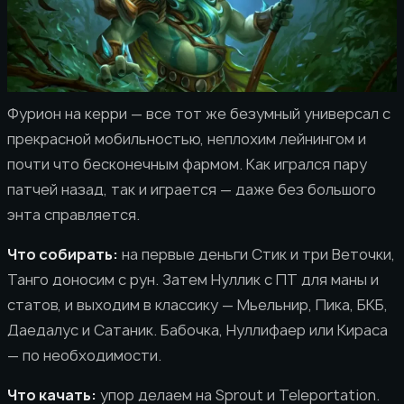
Фурион на керри — все тот же безумный универсал с
прекрасной мобильностью, неплохим лейнингом и
почти что бесконечным фармом. Как игрался пару
патчей назад, так и играется — даже без большого
энта справляется.
Что собирать:
на первые деньги Стик и три Веточки,
Танго доносим с рун. Затем Нуллик с ПТ для маны и
статов, и выходим в классику — Мьельнир, Пика, БКБ,
Даедалус и Сатаник. Бабочка, Нуллифаер или Кираса
— по необходимости.
Что качать:
упор делаем на Sprout и Teleportation.