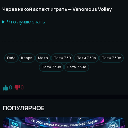
Через какой аспект играть — Venomous Volley.
Что лучше знать
Гайд
Керри
Мета
Патч 7.39
Патч 7.39b
Патч 7.39c
Патч 7.39d
Патч 7.39e
0
0
ПОПУЛЯРНОЕ