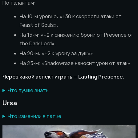
По талантам:
На 10-м уровне: «+30 к скорости атаки от
Feast of Souls».
На 15-м: «+2 к снижению брони от Presence of
the Dark Lord».
На 20-м: «+2 к урону за душу».
На 25-м: «Shadowraze наносит урон от атак».
Через какой аспект играть — Lasting Presence.
Что лучше знать
Ursa
Что изменили в патче