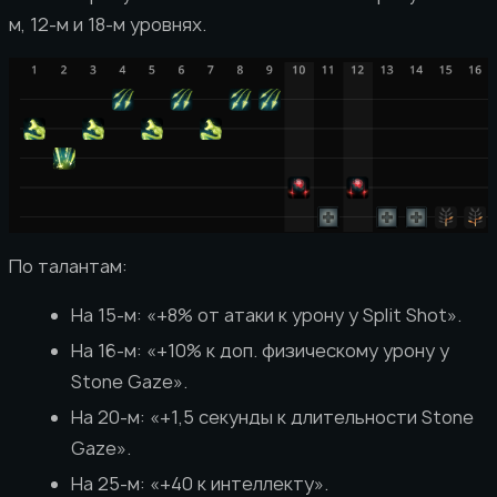
м, 12-м и 18-м уровнях.
По талантам:
На 15-м: «+8% от атаки к урону у Split Shot».
На 16-м: «+10% к доп. физическому урону у
Stone Gaze».
На 20-м: «+1,5 секунды к длительности Stone
Gaze».
На 25-м: «+40 к интеллекту».