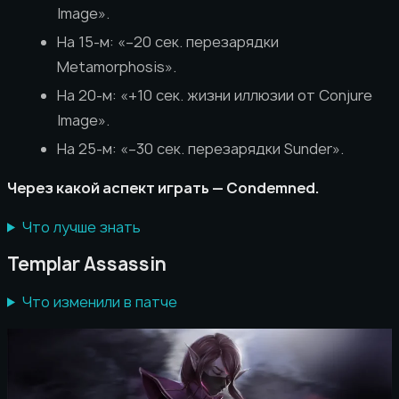
Image».
На 15-м: «–20 сек. перезарядки
Metamorphosis».
На 20-м: «+10 сек. жизни иллюзии от Conjure
Image».
На 25-м: «–30 сек. перезарядки Sunder».
Через какой аспект играть — Condemned.
Что лучше знать
Templar Assassin
Что изменили в патче