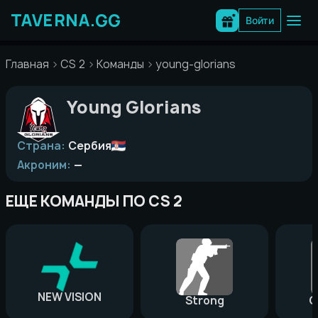
Перейти
к
Войти
содержимому
Главная
CS 2
Команды
young-glorians
Young Glorians
Страна:
Сербия
Акроним:
—
ЕЩЕ КОМАНДЫ ПО CS 2
NEW VISION
Strong
G