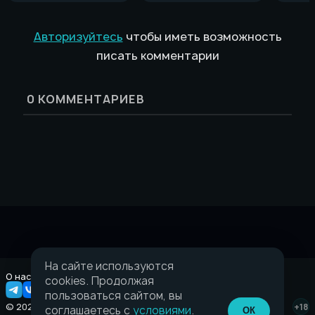
Авторизуйтесь
чтобы иметь возможность
писать комментарии
0
КОММЕНТАРИЕВ
На сайте используются
О нас
Правовая информация
cookies. Продолжая
пользоваться сайтом, вы
© 2026 Taverna.gg
+18
соглашаетесь с
условиями
.
ОК