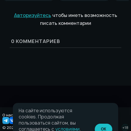
Авторизуйтесь
чтобы иметь возможность
писать комментарии
0
КОММЕНТАРИЕВ
На сайте используются
О нас
Правовая информация
cookies. Продолжая
пользоваться сайтом, вы
© 2026 Taverna.gg
+18
соглашаетесь с
условиями
.
ОК