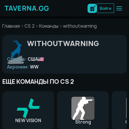
Перейти
к
Войти
содержимому
Главная
CS 2
Команды
withoutwarning
WITHOUTWARNING
Страна:
США
Акроним:
WW
ЕЩЕ КОМАНДЫ ПО CS 2
NEW VISION
Strong
G