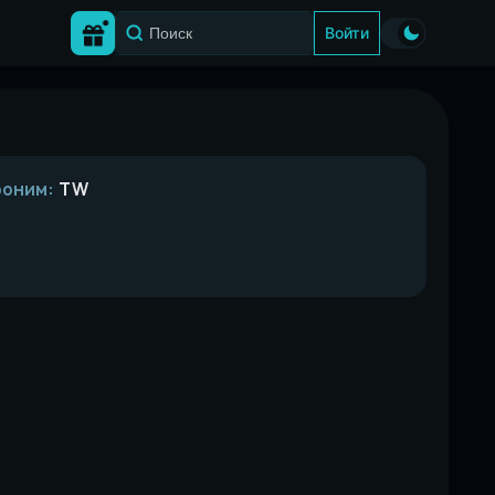
Войти
роним:
TW