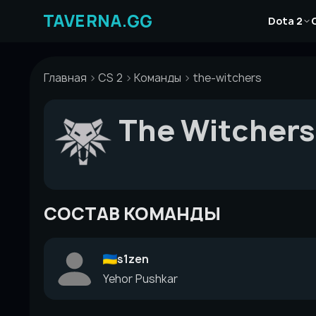
Перейти
Новости
к
Dota 2
Статьи
содержимому
Гайды
Главная
CS 2
Команды
the-witchers
The Witchers
СОСТАВ КОМАНДЫ
s1zen
Yehor Pushkar