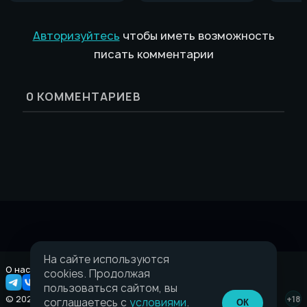
Авторизуйтесь
чтобы иметь возможность
писать комментарии
0
КОММЕНТАРИЕВ
На сайте используются
О нас
Правовая информация
cookies. Продолжая
пользоваться сайтом, вы
© 2026 Taverna.gg
+18
соглашаетесь с
условиями
.
ОК