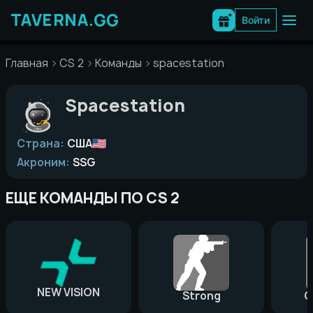
Перейти
к
Войти
содержимому
Главная
CS 2
Команды
spacestation
Spacestation
Страна:
США
Акроним:
SSG
ЕЩЕ КОМАНДЫ ПО CS 2
NEW VISION
Strong
G