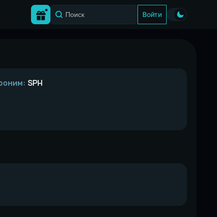
Войти
роним:
SPH