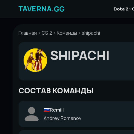
Перейти
Новости
к
Dota 2
Статьи
содержимому
Гайды
Главная
CS 2
Команды
shipachi
SHIPACHI
СОСТАВ КОМАНДЫ
Remill
Andrey Romanov