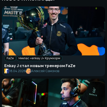
FaZe
Никлас «enkay J» Крумхорм
Enkay J стал новым тренером FaZe
16.04.2026
Алексей Самонов