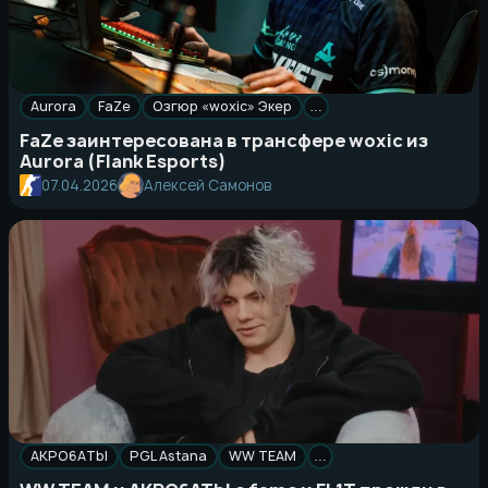
Aurora
FaZe
Озгюр «woxic» Экер
…
FaZe заинтересована в трансфере woxic из
Aurora (Flank Esports)
07.04.2026
Алексей Самонов
AKPO6ATbI
PGL Astana
WW TEAM
…