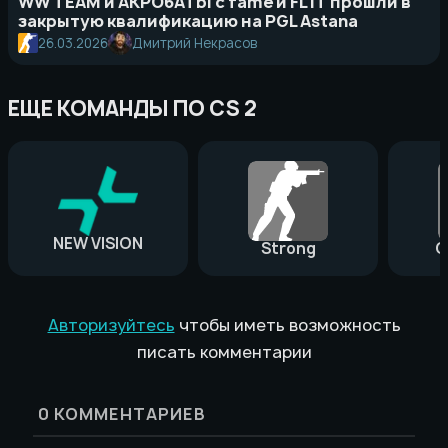
WW TEAM и AKPO6ATbI с fame и FL1T прошли в
закрытую квалификацию на PGL Astana
26.03.2026
Дмитрий Некрасов
ЕЩЕ КОМАНДЫ ПО CS 2
NEW VISION
Strong
G
Авторизуйтесь
чтобы иметь возможность
писать комментарии
0
КОММЕНТАРИЕВ