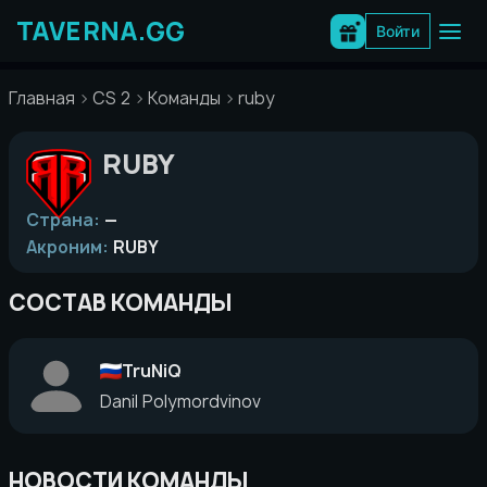
Перейти
к
Войти
содержимому
Главная
CS 2
Команды
ruby
RUBY
Страна:
—
Акроним:
RUBY
СОСТАВ КОМАНДЫ
TruNiQ
Danil Polymordvinov
НОВОСТИ КОМАНДЫ