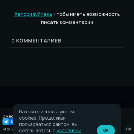
Авторизуйтесь
чтобы иметь возможность
писать комментарии
0
КОММЕНТАРИЕВ
На сайте используются
О нас
Правовая информация
cookies. Продолжая
пользоваться сайтом, вы
© 2026 Taverna.gg
+18
соглашаетесь с
условиями
.
ОК