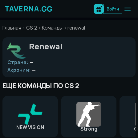
Перейти
к
Войти
содержимому
Главная
CS 2
Команды
renewal
Renewal
Страна:
—
Акроним:
—
ЕЩЕ КОМАНДЫ ПО CS 2
NEW VISION
Strong
G