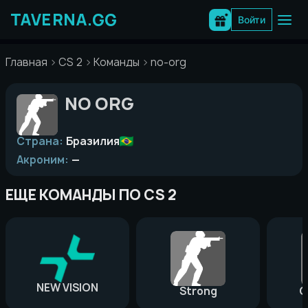
Перейти
к
Войти
содержимому
Главная
CS 2
Команды
no-org
NO ORG
Страна:
Бразилия
Акроним:
—
ЕЩЕ КОМАНДЫ ПО CS 2
NEW VISION
Strong
G