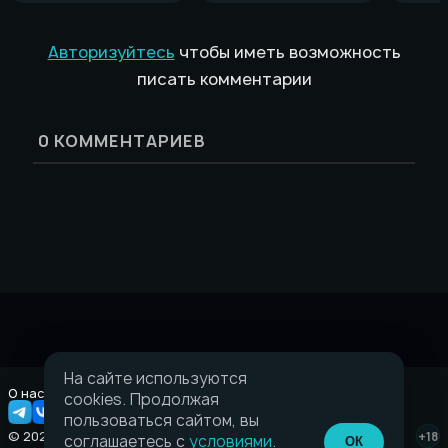
Авторизуйтесь
чтобы иметь возможность
писать комментарии
0
КОММЕНТАРИЕВ
На сайте используются
О нас
Правовая информация
cookies. Продолжая
пользоваться сайтом, вы
© 2026 Taverna.gg
+18
соглашаетесь с
условиями
.
ОК