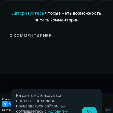
Авторизуйтесь
чтобы иметь возможность
писать комментарии
0
КОММЕНТАРИЕВ
На сайте используются
О нас
Правовая информация
cookies. Продолжая
пользоваться сайтом, вы
© 2026 Taverna.gg
+18
соглашаетесь с
условиями
.
ОК