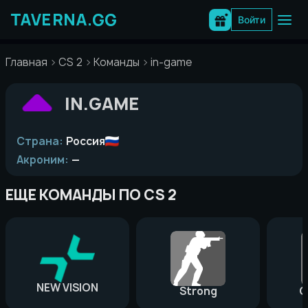
Перейти
к
Войти
содержимому
Главная
CS 2
Команды
in-game
IN.GAME
Страна:
Россия
Акроним:
—
ЕЩЕ КОМАНДЫ ПО CS 2
NEW VISION
Strong
G