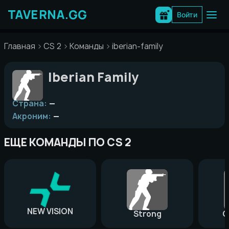
Перейти
к
Войти
содержимому
Главная
CS 2
Команды
iberian-family
Iberian Family
Страна:
—
Акроним:
—
ЕЩЕ КОМАНДЫ ПО CS 2
NEW VISION
Strong
G