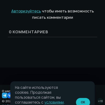
Авторизуйтесь
чтобы иметь возможность
писать комментарии
0
КОММЕНТАРИЕВ
На сайте используются
О нас
Правовая информация
cookies. Продолжая
пользоваться сайтом, вы
© 2026 Taverna.gg
+18
соглашаетесь с
условиями
.
ОК