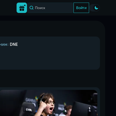
Войти
ним:
DNE