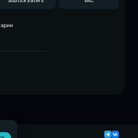
Subtick Eaters
VAC
тарии