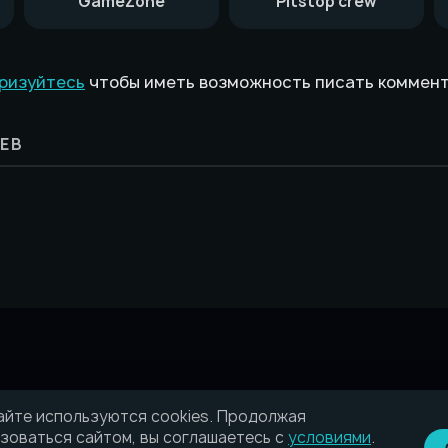
GameZone
Pitstop crew
ризуйтесь
чтобы иметь возможность писать коммен
ЕВ
айте используются cookies. Продолжая
зоваться сайтом, вы соглашаетесь с
условиями
.