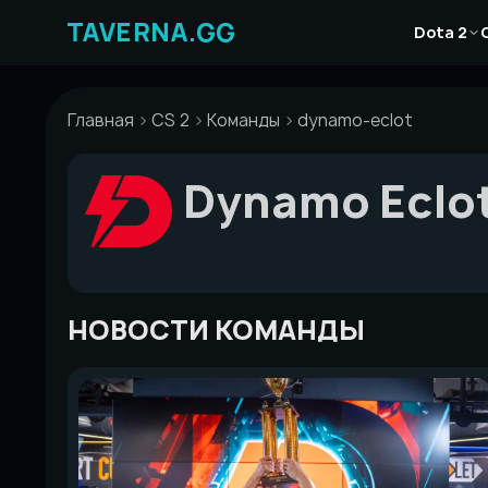
Перейти
Новости
к
Dota 2
Статьи
содержимому
Гайды
Главная
CS 2
Команды
dynamo-eclot
Dynamo Eclo
НОВОСТИ КОМАНДЫ