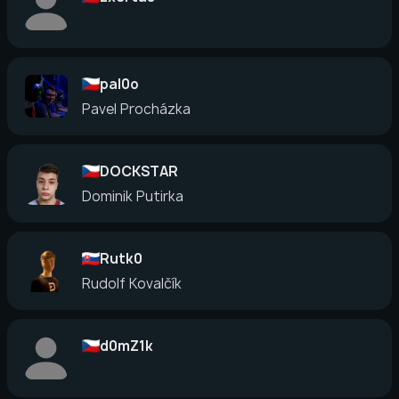
pal0o
Pavel Procházka
DOCKSTAR
Dominik Putirka
Rutk0
Rudolf Kovalčík
d0mZ1k