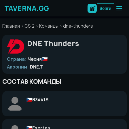
Перейти
к
Войти
содержимому
Главная
CS 2
Команды
dne-thunders
DNE Thunders
Страна:
Чехия
Акроним:
DNE.T
СОСТАВ КОМАНДЫ
B34V1S
Exertas