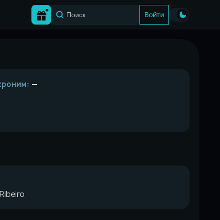
Войти
кроним:
—
Ribeiro