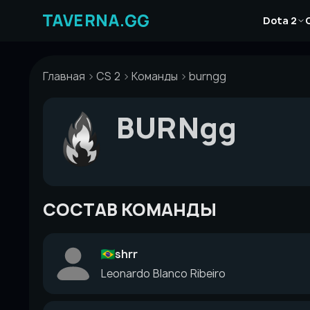
Перейти
Новости
к
Dota 2
Статьи
содержимому
Гайды
Главная
CS 2
Команды
burngg
BURNgg
СОСТАВ КОМАНДЫ
shrr
Leonardo Blanco Ribeiro