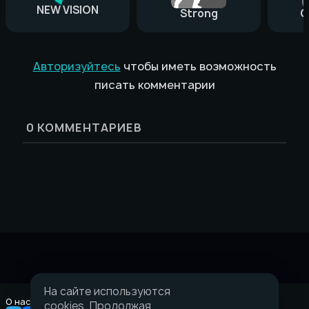
NEW VISION
Strong
G
Авторизуйтесь
чтобы иметь возможность
писать комментарии
0
КОММЕНТАРИЕВ
На сайте используются
О нас
Правовая информация
cookies. Продолжая