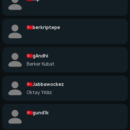
berkriptepe
gAndhi
Berker Kubat
Jabbawockez
Oktay Yıldız
gund1k