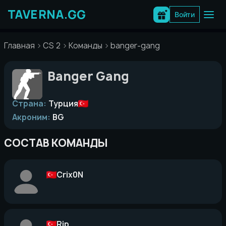
Перейти
к
Войти
содержимому
Главная
CS 2
Команды
banger-gang
Banger Gang
Страна:
Турция
Акроним:
BG
СОСТАВ КОМАНДЫ
Crix0N
Rip