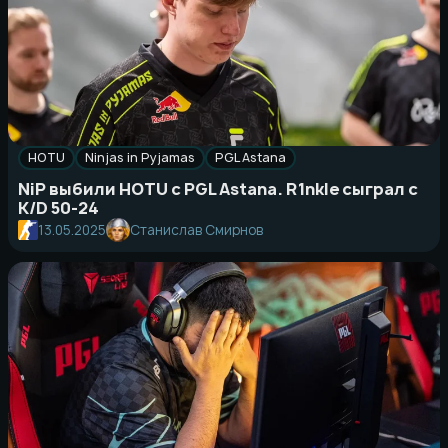
HOTU
Ninjas in Pyjamas
PGL Astana
NiP выбили HOTU с PGL Astana. R1nkle сыграл с
K/D 50-24
13.05.2025
Станислав Смирнов