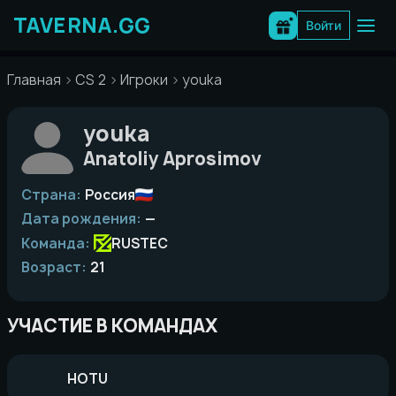
Перейти
к
Войти
содержимому
Главная
CS 2
Игроки
youka
youka
Anatoliy Aprosimov
Страна:
Россия
Дата рождения:
—
Команда:
RUSTEC
Возраст:
21
УЧАСТИЕ В КОМАНДАХ
HOTU