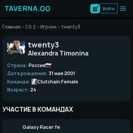
Перейти
к
Войти
содержимому
Главная
CS 2
Игроки
twenty3
twenty3
Alexandra Timonina
Страна:
Россия
Дата рождения:
31 мая 2001
Команда:
Clutchain Female
Возраст:
24
УЧАСТИЕ В КОМАНДАХ
Galaxy Racer fe