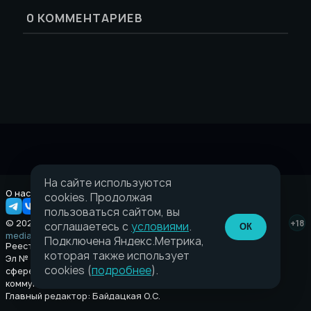
0
КОММЕНТАРИЕВ
На сайте используются
О нас
Правовая информация
cookies. Продолжая
пользоваться сайтом, вы
© 2026 Taverna.gg
+18
соглашаетесь с
условиями
.
ОК
media@taverna.gg
Подключена Яндекс.Метрика,
Реестровая запись:
которая также использует
Эл № ФС77-89710 выдано Федеральной службой по надзору в
cookies (
подробнее
).
сфере связи, информационных технологий и массовых
коммуникаций (Роскомнадзор) от 08 июля 2025.
Главный редактор: Байдацкая О.С.