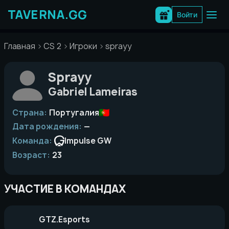
Перейти
к
Войти
содержимому
Главная
CS 2
Игроки
sprayy
Sprayy
Gabriel Lameiras
Страна:
Португалия
Дата рождения:
—
Команда:
Impulse GW
Возраст:
23
УЧАСТИЕ В КОМАНДАХ
GTZ.Esports