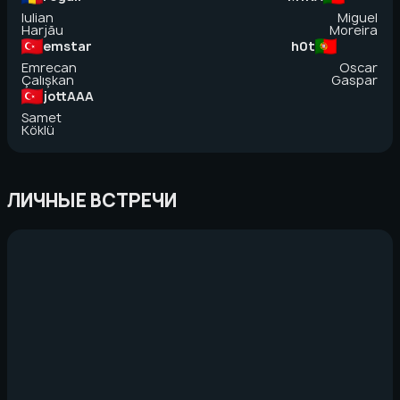
Iulian
Miguel
Harjău
Moreira
emstar
h0t
Emrecan
Oscar
Çalışkan
Gaspar
jottAAA
Samet
Köklü
ЛИЧНЫЕ ВСТРЕЧИ