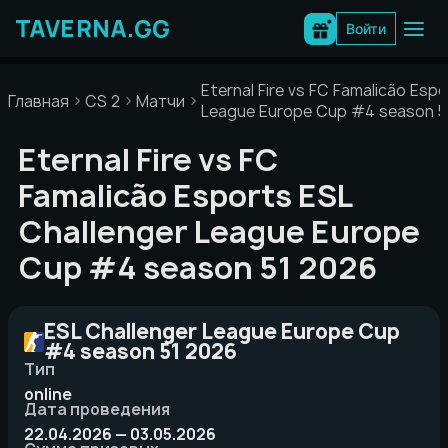
Перейти
к
Войти
содержимому
Eternal Fire vs FC Famalicão Esp
Главная
CS 2
Матчи
League Europe Cup #4 season 5
Eternal Fire vs FC
Famalicão Esports ESL
Challenger League Europe
Cup #4 season 51 2026
ESL Challenger League Europe Cup
#4 season 51 2026
Тип
online
Дата проведения
22.04.2026 — 03.05.2026