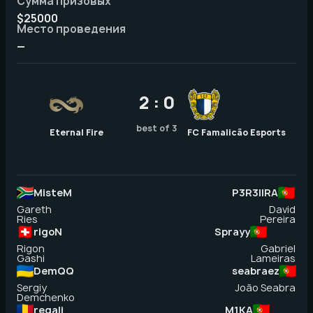
Сумма призовых
$25000
Место проведения
—
2 : 0
best of 3
Eternal Fire
FC Famalicão Esports
MisteM
P3R3IIRA
Gareth
David
Ries
Pereira
rigoN
Sprayy
Rigon
Gabriel
Gashi
Lameiras
DemQQ
seabraez
Sergiy
João Seabra
Demchenko
regali
M1KA