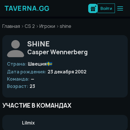
Перейти
к
Войти
содержимому
Главная
CS 2
Игроки
shine
SHiNE
Casper Wennerberg
Страна:
Швеция
Дата рождения:
23 декабря 2002
Команда:
—
Возраст:
23
УЧАСТИЕ В КОМАНДАХ
Lilmix