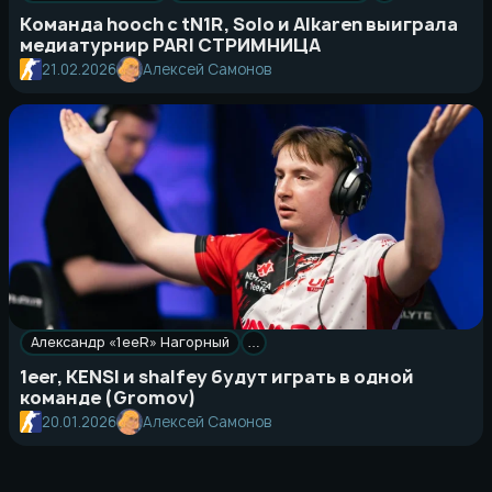
Команда hooch с tN1R, Solo и Alkaren выиграла
медиатурнир PARI СТРИМНИЦА
21.02.2026
Алексей Самонов
Александр «1eeR» Нагорный
…
1eer, KENSI и shalfey будут играть в одной
команде (Gromov)
20.01.2026
Алексей Самонов