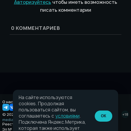
Авторизуйтесь
чтобы иметь возможность
писать комментарии
0
КОММЕНТАРИЕВ
На сайте используются
О нас
Правовая информация
cookies. Продолжая
пользоваться сайтом, вы
© 2026 Taverna.gg
+18
соглашаетесь с
условиями
.
ОК
media@taverna.gg
Подключена Яндекс.Метрика,
Реестровая запись:
которая также использует
Эл № ФС77-89710 выдано Федеральной службой по надзору в