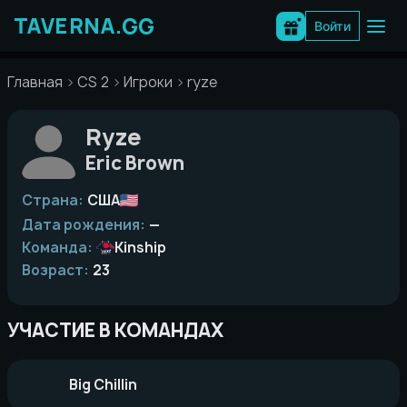
Перейти
к
Войти
содержимому
Главная
CS 2
Игроки
ryze
Ryze
Eric Brown
Страна:
США
Дата рождения:
—
Команда:
Kinship
Возраст:
23
УЧАСТИЕ В КОМАНДАХ
Big Chillin