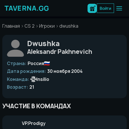
Перейти
к
Войти
содержимому
Главная
CS 2
Игроки
dwushka
Dwushka
Aleksandr Pakhnevich
Страна:
Россия
Дата рождения:
30 ноября 2004
Команда:
Insilio
Возраст:
21
УЧАСТИЕ В КОМАНДАХ
VP.Prodigy