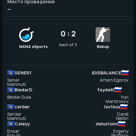
Место проведения
—
0 : 2
best of 3
MANA eSports
Bebop
SENER1
iDISBALANCE
Sener
Artem Egorov
Mahmuti
BledarD
faydett
Bledar Dula
Yuri
Martirosov
cerber
lov1kus
Serdar
Daniil
Mahmuti
Nikitin
Caleyy
delus1onn
Ensar
Evgeny
Ersuzi
Plottsov