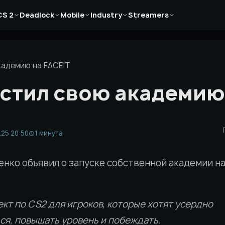
Новости
Новости
Новости
Новости
Новости
CS 2
Deadlock
Mobile
Industry
Streamers
Статьи
Статьи
Статьи
Статьи
Статьи
Гайды
Гайды
Гайды
Гайды
Гайды
кадемию на FACEIT
стил свою академию
.25 20:50
1 минута
енко объявил о запуске собственной академии н
кт по CS2 для игроков, которые хотят усердно
ся, повышать уровень и побеждать.