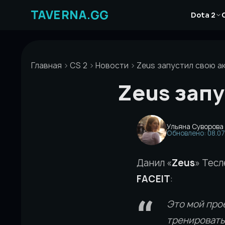
Перейти
Новости
к
Dota 2
Статьи
содержимому
Гайды
Главная
CS 2
Новости
Zeus запустил свою а
Zeus запу
Ульяна Суворова
Обновлено: 08.07
Данил «
Zeus
» Тесл
FACEIT
:
Это мой прое
тренировать