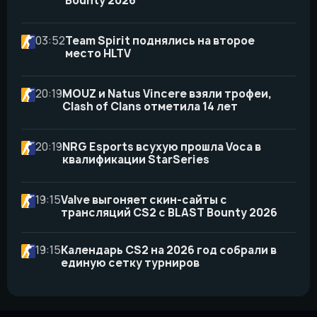
Bounty 2026
03:52
Team Spirit поднялись на второе
место HLTV
20:19
MOUZ и Natus Vincere взяли трофеи,
Clash of Clans отметила 14 лет
20:19
NRG Esports всухую прошла Voca в
квалификации StarSeries
19:15
Valve выгоняет скин-сайты с
трансляций CS2 с BLAST Bounty 2026
19:15
Календарь CS2 на 2026 год собрали в
единую сетку турниров