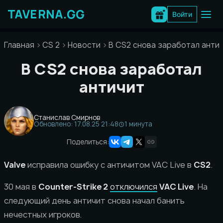
Перейти
к
Войти
содержимому
Главная
CS 2
Новости
В CS2 снова заработал анти
В CS2 снова заработал
античит
Станислав Смирнов
Обновлено: 17.08.25 21:48
1 минута
Поделиться:
Valve
исправила ошибку с античитом VAC Live в
CS2
.
30 мая в
Counter-Strike 2
отключился
VAC Live
. На
следующий день античит снова начал банить
нечестных игроков.